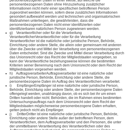
personenbezogener Daten in einer Weise, auf welche die
personenbezogenen Daten ohne Hinzuziehung zusätzlicher
Informationen nicht mehr einer spezifischen betroffenen Person
zugeordnet werden können, sofern diese zusätzlichen Informationen
gesondert aufbewahrt werden und technischen und organisatorischen
Maßnahmen unterliegen, die gewährleisten, dass die
personenbezogenen Daten nicht einer identifizierten oder
identifizierbaren natürlichen Person zugewiesen werden.
g) Verantwortlicher oder für die Verarbeitung
VerantwortlicherVerantwortlicher oder für die Verarbeitung
Verantwortlicher ist die natürliche oder juristische Person, Behörde,
Einrichtung oder andere Stelle, die allein oder gemeinsam mit anderen
über die Zwecke und Mittel der Verarbeitung von personenbezogenen
Daten entscheidet. Sind die Zwecke und Mittel dieser Verarbeitung durch
das Unionsrecht oder das Recht der Mitgliedstaaten vorgegeben, so
kann der Verantwortliche beziehungsweise können die bestimmten
Kriterien seiner Benennung nach dem Unionsrecht oder dem Recht der
Mitgliedstaaten vorgesehen werden.
h) AuftragsverarbeiterAuftragsverarbeiter ist eine natürliche oder
juristische Person, Behörde, Einrichtung oder andere Stelle, die
personenbezogene Daten im Auftrag des Verantwortlichen verarbeitet.
i) EmpfängerEmpfänger ist eine natürliche oder juristische Person,
Behörde, Einrichtung oder andere Stelle, der personenbezogene Daten
offengelegt werden, unabhängig davon, ob es sich bei ihr um einen
Dritten handelt oder nicht. Behörden, die im Rahmen eines bestimmten
Untersuchungsauftrags nach dem Unionsrecht oder dem Recht der
Mitgliedstaaten möglicherweise personenbezogene Daten erhalten,
gelten jedoch nicht als Empfänger.
j) DritterDritter ist eine natürliche oder juristische Person, Behörde,
Einrichtung oder andere Stelle außer der betroffenen Person, dem
Verantwortlichen, dem Auftragsverarbeiter und den Personen, die unter
der unmittelbaren Verantwortung des Verantwortlichen oder des