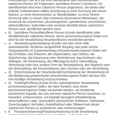
Informationen, die sich auf eine identifizierte oder identifizierbare
natürliche Person (im Folgenden „betroffene Person“) beziehen. Als
identifizierbar wird eine natürliche Person angesehen, die direkt oder
indirekt, insbesondere mittels Zuordnung zu einer Kennung wie einem
Namen, zu einer Kennnummer, zu Standortdaten, zu einer Online-
Kennung oder zu einem oder mehreren besonderen Merkmalen, die
Ausdruck der physischen, physiologischen, genetischen, psychischen,
wirtschaftlichen, kulturellen oder sozialen Identität dieser natürlichen
Person sind, identifiziert werden kann.
b) betroffene PersonBetroffene Person ist jede identifizierte oder
identifizierbare natürliche Person, deren personenbezogene Daten von
dem für die Verarbeitung Verantwortlichen verarbeitet werden.
c) VerarbeitungVerarbeitung ist jeder mit oder ohne Hilfe
automatisierter Verfahren ausgeführte Vorgang oder jede solche
Vorgangsreihe im Zusammenhang mit personenbezogenen Daten wie
das Erheben, das Erfassen, die Organisation, das Ordnen, die
Speicherung, die Anpassung oder Veränderung, das Auslesen, das
Abfragen, die Verwendung, die Offenlegung durch Übermittlung,
Verbreitung oder eine andere Form der Bereitstellung, den Abgleich oder
die Verknüpfung, die Einschränkung, das Löschen oder die Vernichtung.
d) Einschränkung der VerarbeitungEinschränkung der Verarbeitung ist
die Markierung gespeicherter personenbezogener Daten mit dem Ziel,
ihre künftige Verarbeitung einzuschränken.
e) ProfilingProfiling ist jede Art der automatisierten Verarbeitung
personenbezogener Daten, die darin besteht, dass diese
personenbezogenen Daten verwendet werden, um bestimmte
persönliche Aspekte, die sich auf eine natürliche Person beziehen, zu
bewerten, insbesondere, um Aspekte bezüglich Arbeitsleistung,
wirtschaftlicher Lage, Gesundheit, persönlicher Vorlieben, Interessen,
Zuverlässigkeit, Verhalten, Aufenthaltsort oder Ortswechsel dieser
natürlichen Person zu analysieren oder vorherzusagen.
f) PseudonymisierungPseudonymisierung ist die Verarbeitung