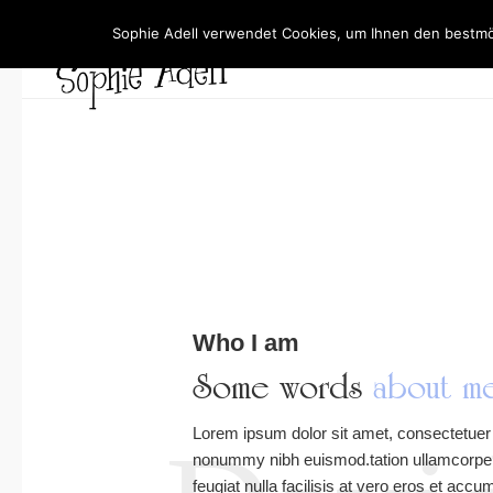
Sophie Adell verwendet Cookies, um Ihnen den bestmög
Who I am
Some words
about m
Lorem ipsum dolor sit amet, consectetuer 
nonummy nibh euismod.tation ullamcorper s
feugiat nulla facilisis at vero eros et accu