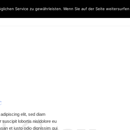
lichen Service zu gewährleisten. Wenn Sie auf der Seite weitersurfe
e
adipiscing elit, sed diam
uscipit lobortis nisldolore eu
msan et iusto odio dignissim qui