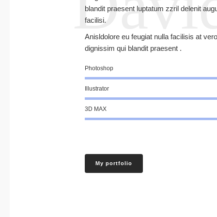
Davi
blandit praesent luptatum zzril delenit augu
facilisi.
Anisldolore eu feugiat nulla facilisis at v
dignissim qui blandit praesent .
Photoshop
Illustrator
3D MAX
My portfolio