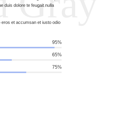
d Gray
e duis dolore te feugait nulla
ero eros et accumsan et iusto odio
95%
65%
75%